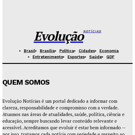
Celina se descola dos adversários e fortalece
favoritismo para 2026
Hikaro Barbosa
-
Agosto 5, 2026
Evolução
NOTÍCIAS
Brasil
Brasília
Política
Cidades
Economia
Entretenimento
Esportes
Saúde
GDF
QUEM SOMOS
Evolução Notícias é um portal dedicado a informar com
clareza, responsabilidade e compromisso com a verdade.
Atuamos nas áreas de atualidades, saúde, política, ciência e
educação, sempre buscando levar conteúdo relevante e
acessível. Acreditamos que evoluir é estar bem informado —
por isso, tratamos cada notícia com seriedade e respeito ao