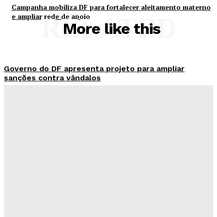
Campanha mobiliza DF para fortalecer aleitamento materno
e ampliar rede de apoio
RELATED
More like this
Governo do DF apresenta projeto para ampliar
sanções contra vândalos
Redação Evolucao
-
Agosto 6, 2026
Mais de 800 motoristas têm CNH suspensa pelo
Detran-DF
Redação Evolucao
-
Agosto 6, 2026
Senado aposta em arte urbana para fortalecer
campanha de respeito e inclusão
Redação Evolucao
-
Agosto 5, 2026