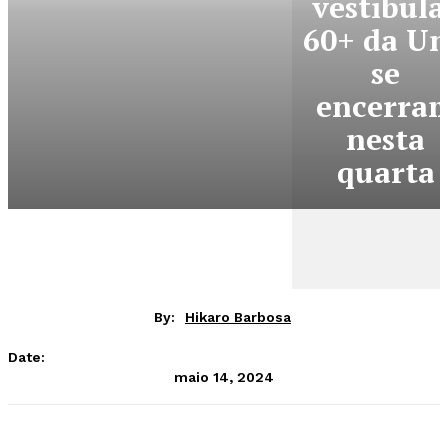
vestibula
60+ da U
se
encerra
nesta
quarta
By:
Hikaro Barbosa
Date:
maio 14, 2024