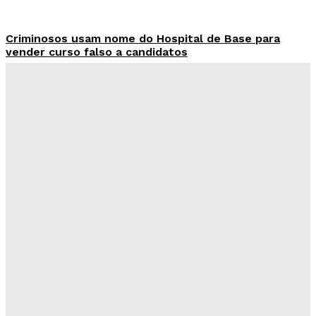
Criminosos usam nome do Hospital de Base para
vender curso falso a candidatos
Redação Evolucao
-
Agosto 7, 2026
26 de Setembro entra na rota da vacinação neste
sábado
Redação Evolucao
-
Agosto 7, 2026
Fórum de Brasília ganha espaço voltado à mediação,
conciliação e justiça restaurativa
Redação Evolucao
-
Agosto 7, 2026
Governo do DF apresenta projeto para ampliar
sanções contra vândalos