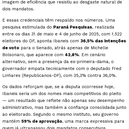
imagem de eficiência que resistiu ao desgaste natural de
dois mandatos.
E essas credenciais têm respaldo nos números. Uma
pesquisa estimulada do
Paraná Pesquisas
, realizada
entre os dias 31 de maio e 4 de junho de 2025, com 1.522
eleitores do DF, aponta Ibaneis com
36,5% das intenções
de voto
para o Senado, atrás apenas de Michelle
Bolsonaro, que aparece com
42,8%
. Em cenário
alternativo, sem a presença da ex-primeira-dama, o
governador empata tecnicamente com o deputado Fred
Linhares (Republicanos-DF), com 35,3% contra 36,0%.
Os dados reforçam que, se a disputa ocorresse hoje,
Ibaneis seria um dos nomes mais competitivos do pleito
— um resultado que reflete não apenas seu desempenho
administrativo, mas também a confiança consolidada junto
ao eleitorado. Segundo o mesmo instituto, seu governo
mantém
59% de aprovação
, uma marca expressiva para
quem já ultrapassou dois mandatos consecutivos.