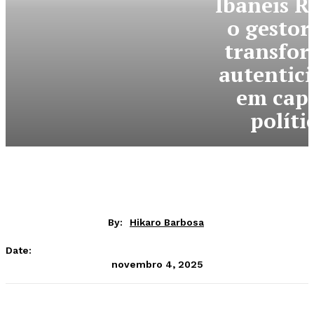
Ibaneis R
o gestor
transfo
autentic
em capi
políti
By:
Hikaro Barbosa
Date:
novembro 4, 2025