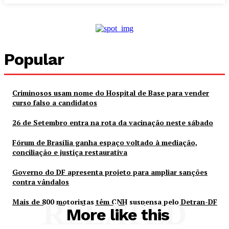
Popular
Criminosos usam nome do Hospital de Base para vender
curso falso a candidatos
26 de Setembro entra na rota da vacinação neste sábado
Fórum de Brasília ganha espaço voltado à mediação,
conciliação e justiça restaurativa
Governo do DF apresenta projeto para ampliar sanções
contra vândalos
Mais de 800 motoristas têm CNH suspensa pelo Detran-DF
RELATED
More like this