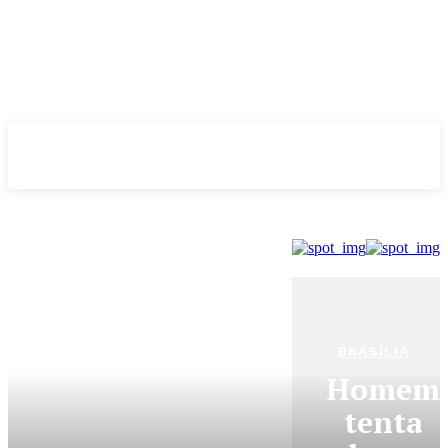
Evolução
NOTÌCIAS
BRASÍLIA
Homem
tenta