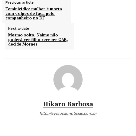
Previous article
Feminicídio: mulher é morta
com golpes de faca pelo
companheiro no DF
Next article
Mesmo solto, Naime não
poderá ver filho receber OAB,
decide Moraes
Hikaro Barbosa
http://evolucaonoticias.com.br