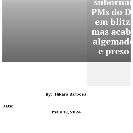
suborna
PMs do D
em blitz,
mas acab
algemad
e preso
By:
Hikaro Barbosa
Date:
maio 13, 2024