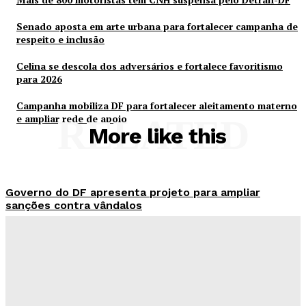
Senado aposta em arte urbana para fortalecer campanha de
respeito e inclusão
Celina se descola dos adversários e fortalece favoritismo
para 2026
Campanha mobiliza DF para fortalecer aleitamento materno
e ampliar rede de apoio
RELATED
More like this
Governo do DF apresenta projeto para ampliar
sanções contra vândalos
Redação Evolucao
-
Agosto 6, 2026
Mais de 800 motoristas têm CNH suspensa pelo
Detran-DF
Redação Evolucao
-
Agosto 6, 2026