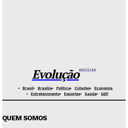
Senado aposta em arte urbana para fortalecer
campanha de respeito e inclusão
Redação Evolucao
-
Agosto 5, 2026
Celina se descola dos adversários e fortalece
favoritismo para 2026
Hikaro Barbosa
-
Agosto 5, 2026
Evolução
NOTÍCIAS
Brasil
Brasília
Política
Cidades
Economia
Entretenimento
Esportes
Saúde
GDF
QUEM SOMOS