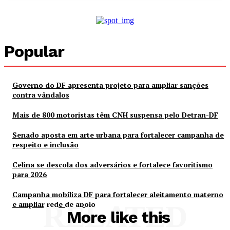
Popular
Governo do DF apresenta projeto para ampliar sanções
contra vândalos
Mais de 800 motoristas têm CNH suspensa pelo Detran-DF
Senado aposta em arte urbana para fortalecer campanha de
respeito e inclusão
Celina se descola dos adversários e fortalece favoritismo
para 2026
Campanha mobiliza DF para fortalecer aleitamento materno
e ampliar rede de apoio
RELATED
More like this