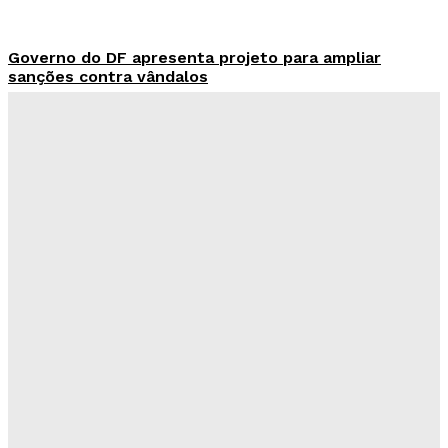
Governo do DF apresenta projeto para ampliar
sanções contra vândalos
Redação Evolucao
-
Agosto 6, 2026
Mais de 800 motoristas têm CNH suspensa pelo
Detran-DF
Redação Evolucao
-
Agosto 6, 2026
Senado aposta em arte urbana para fortalecer
campanha de respeito e inclusão
Redação Evolucao
-
Agosto 5, 2026
Celina se descola dos adversários e fortalece
favoritismo para 2026