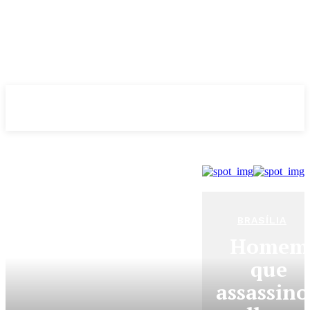
Evolução
NOTÌCIAS
BRASÍLIA
Homem
que
assassin