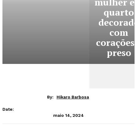
mulher 
quarto
decorad
com
corações
preso
By:
Hikaro Barbosa
Date:
maio 14, 2024