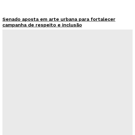
Senado aposta em arte urbana para fortalecer
campanha de respeito e inclusão
Redação Evolucao
-
Agosto 5, 2026
Celina se descola dos adversários e fortalece
favoritismo para 2026
Hikaro Barbosa
-
Agosto 5, 2026
Campanha mobiliza DF para fortalecer aleitamento
materno e ampliar rede de apoio
Redação Evolucao
-
Agosto 5, 2026
Base Aérea recebe evento gratuito com exposição
de aeronaves e equipamentos da FAB