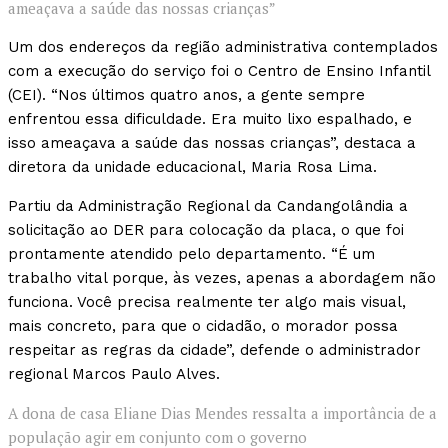
ameaçava a saúde das nossas crianças”
Um dos endereços da região administrativa contemplados
com a execução do serviço foi o Centro de Ensino Infantil
(CEI). “Nos últimos quatro anos, a gente sempre
enfrentou essa dificuldade. Era muito lixo espalhado, e
isso ameaçava a saúde das nossas crianças”, destaca a
diretora da unidade educacional, Maria Rosa Lima.
Partiu da Administração Regional da Candangolândia a
solicitação ao DER para colocação da placa, o que foi
prontamente atendido pelo departamento. “É um
trabalho vital porque, às vezes, apenas a abordagem não
funciona. Você precisa realmente ter algo mais visual,
mais concreto, para que o cidadão, o morador possa
respeitar as regras da cidade”, defende o administrador
regional Marcos Paulo Alves.
A dona de casa Eliane Dias Mendes ressalta a importância de a
população agir em conjunto com o governo