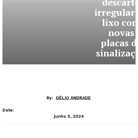
descart
irregular
lixo co
novas
placas d
sinalizaç
By:
DÉLIO ANDRADE
Date:
junho 5, 2024