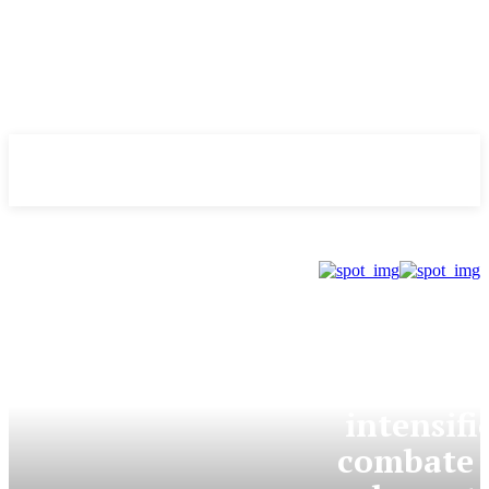
Evolução
NOTÌCIAS
GDF
GDF
intensifi
combate 