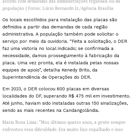
acordo com demandas das administrações regionais ou da
população | Fotos: Lúcio Bernardo Jr./Agência Brasília
Os locais escolhidos para instalação das placas são
definidos a partir das demandas de cada região
administrativa. A população também pode solicitar o
serviço por meio da ouvidoria. “Feita a solicitação, o DER
faz uma vistoria no local indicado; se confirmada a
necessidade, damos prosseguimento à fabricação da
placa. Uma vez pronta, ela é instalada pelas nossas
equipes de apoio”, detalha Kenedy Brito, da
Superintendência de Operações do DER.
Em 2023, o DER colocou 600 placas em diversas
localidades do DF, superando R$ 475 mil em investimento.
Até junho, haviam sido instaladas outras 150 sinalizações,
sendo as mais recentes na Candangolândia.
Maria Rosa Lima: “Nos últimos quatro anos, a gente sempre
enfrentou essa dificuldade. Era muito lixo espalhado e isso