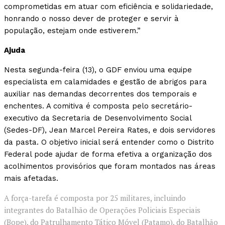
comprometidas em atuar com eficiência e solidariedade,
honrando o nosso dever de proteger e servir à
população, estejam onde estiverem.”
Ajuda
Nesta segunda-feira (13), o GDF enviou uma equipe
especialista em calamidades e gestão de abrigos para
auxiliar nas demandas decorrentes dos temporais e
enchentes. A comitiva é composta pelo secretário-
executivo da Secretaria de Desenvolvimento Social
(Sedes-DF), Jean Marcel Pereira Rates, e dois servidores
da pasta. O objetivo inicial será entender como o Distrito
Federal pode ajudar de forma efetiva a organização dos
acolhimentos provisórios que foram montados nas áreas
mais afetadas.
A força-tarefa é composta por 25 militares, incluindo
integrantes do Batalhão de Operações Policiais Especiais
(Bope), do Patrulhamento Tático Móvel (Patamo), do Batalhão