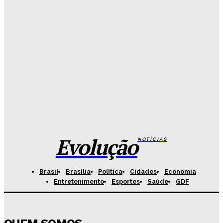
Detran-DF
Redação Evolucao
-
Agosto 6, 2026
Senado aposta em arte urbana para fortalecer
campanha de respeito e inclusão
Redação Evolucao
-
Agosto 5, 2026
Celina se descola dos adversários e fortalece
favoritismo para 2026
Hikaro Barbosa
-
Agosto 5, 2026
Evolução
NOTÍCIAS
Brasil
Brasília
Política
Cidades
Economia
Entretenimento
Esportes
Saúde
GDF