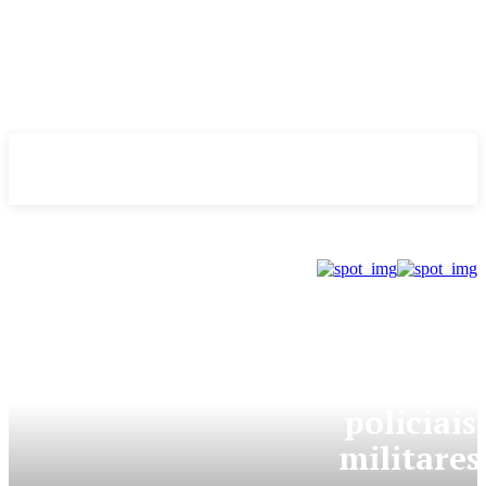
Evolução
NOTÌCIAS
GDF
GDF envi
policiais
militares