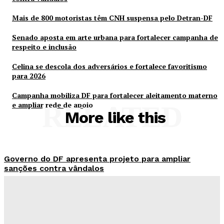
Mais de 800 motoristas têm CNH suspensa pelo Detran-DF
Senado aposta em arte urbana para fortalecer campanha de
respeito e inclusão
Celina se descola dos adversários e fortalece favoritismo
para 2026
Campanha mobiliza DF para fortalecer aleitamento materno
e ampliar rede de apoio
RELATED
More like this
Governo do DF apresenta projeto para ampliar
sanções contra vândalos
Redação Evolucao
-
Agosto 6, 2026
Mais de 800 motoristas têm CNH suspensa pelo