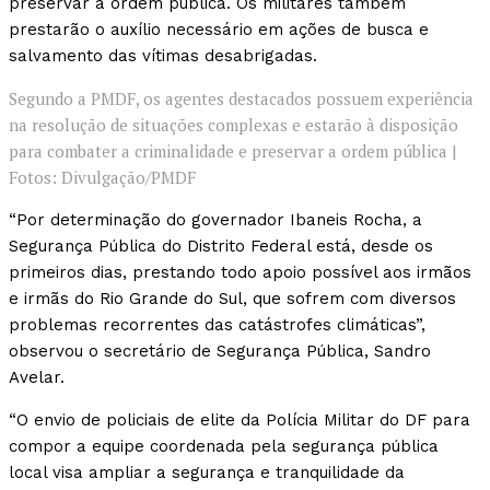
preservar a ordem pública. Os militares também
prestarão o auxílio necessário em ações de busca e
salvamento das vítimas desabrigadas.
Segundo a PMDF, os agentes destacados possuem experiência
na resolução de situações complexas e estarão à disposição
para combater a criminalidade e preservar a ordem pública |
Fotos: Divulgação/PMDF
“Por determinação do governador Ibaneis Rocha, a
Segurança Pública do Distrito Federal está, desde os
primeiros dias, prestando todo apoio possível aos irmãos
e irmãs do Rio Grande do Sul, que sofrem com diversos
problemas recorrentes das catástrofes climáticas”,
observou o secretário de Segurança Pública, Sandro
Avelar.
“O envio de policiais de elite da Polícia Militar do DF para
compor a equipe coordenada pela segurança pública
local visa ampliar a segurança e tranquilidade da