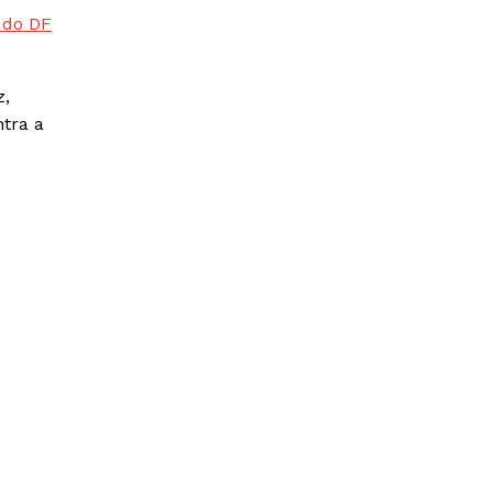
 do DF
z,
ntra a