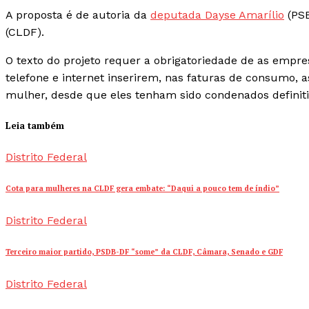
A proposta é de autoria da
deputada Dayse Amarílio
(PSB
(CLDF).
O texto do projeto requer a obrigatoriedade de as empre
telefone e internet inserirem, nas faturas de consumo, a
mulher, desde que eles tenham sido condenados definit
Leia também
Distrito Federal
Cota para mulheres na CLDF gera embate: “Daqui a pouco tem de índio”
Distrito Federal
Terceiro maior partido, PSDB-DF “some” da CLDF, Câmara, Senado e GDF
Distrito Federal