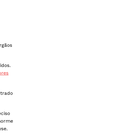
rgãos
idos.
ores
strado
ciso
enorme
yse.