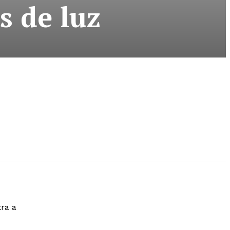
s de luz
tra a