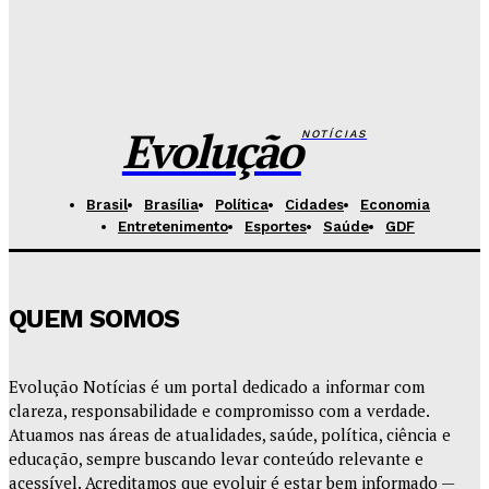
Fórum de Brasília ganha espaço voltado à mediação,
conciliação e justiça restaurativa
Redação Evolucao
-
Agosto 7, 2026
Evolução
NOTÍCIAS
Brasil
Brasília
Política
Cidades
Economia
Entretenimento
Esportes
Saúde
GDF
QUEM SOMOS
Evolução Notícias é um portal dedicado a informar com
clareza, responsabilidade e compromisso com a verdade.
Atuamos nas áreas de atualidades, saúde, política, ciência e
educação, sempre buscando levar conteúdo relevante e
acessível. Acreditamos que evoluir é estar bem informado —