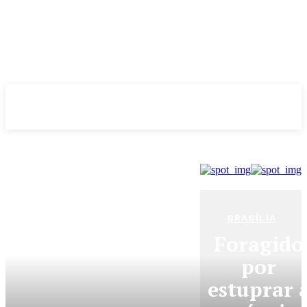
Evolução
NOTÌCIAS
BRASÍLIA
Foragido
por
estuprar 