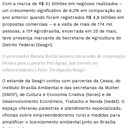
Com a marca de R$ 5,1 bilhões em negócios realizados –
um crescimento significativo de 6,2% em comparação ao
ano anterior quando foram registrados R$ 4,8 bilhões em
propostas comerciais – e a visita de mais de 174 mil
pessoas, a 15ª AgroBrasília, encerrada em 25 de maio,
teve presença marcante da Secretaria de Agricultura do
Distrito Federal (Seagri).
O governador Ibaneis Rocha assinou um acordo de cooperação
técnica para o projeto Pró-Águas, que investe no
reflorestamento | Foto: Divulgação/Seagri
O estande da Seagri contou com parcerias da Ceasa, do
Instituto Brasília Ambiental e das secretarias da Mulher
(SMDF), de Cultura e Economia Criativa (Secec) e de
Desenvolvimento Econômico, Trabalho e Renda (Sedet). O
espaço ofereceu palestras e atendimento especializado,
oficinas sobre empreendedorismo rural e medidas para
simplificar o licenciamento ambiental junto ao Brasília