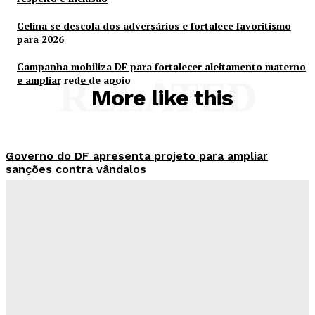
Celina se descola dos adversários e fortalece favoritismo
para 2026
Campanha mobiliza DF para fortalecer aleitamento materno
e ampliar rede de apoio
RELATED
More like this
Governo do DF apresenta projeto para ampliar
sanções contra vândalos
Redação Evolucao
-
Agosto 6, 2026
Mais de 800 motoristas têm CNH suspensa pelo
Detran-DF
Redação Evolucao
-
Agosto 6, 2026