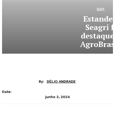
GDF
Estande
Seagri f
destaque
AgroBrasí
By:
DÉLIO ANDRADE
Date:
junho 3, 2024