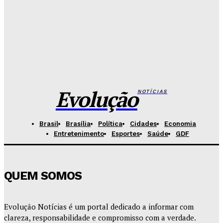
Senado aposta em arte urbana para fortalecer
campanha de respeito e inclusão
Redação Evolucao
-
Agosto 5, 2026
Celina se descola dos adversários e fortalece
favoritismo para 2026
Hikaro Barbosa
-
Agosto 5, 2026
Evolução
NOTÍCIAS
Brasil
Brasília
Política
Cidades
Economia
Entretenimento
Esportes
Saúde
GDF
QUEM SOMOS
Evolução Notícias é um portal dedicado a informar com
clareza, responsabilidade e compromisso com a verdade.