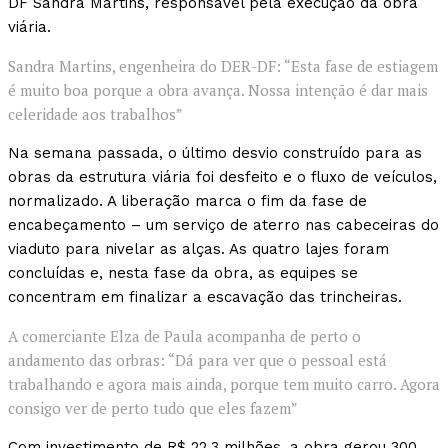
DF Sandra Martins, responsável pela execução da obra
viária.
Sandra Martins, engenheira do DER-DF: “Esta fase de estiagem
é muito boa porque a obra avança. Nossa intenção é dar mais
celeridade aos trabalhos”
Na semana passada, o último desvio construído para as
obras da estrutura viária foi desfeito e o fluxo de veículos,
normalizado. A liberação marca o fim da fase de
encabeçamento – um serviço de aterro nas cabeceiras do
viaduto para nivelar as alças. As quatro lajes foram
concluídas e, nesta fase da obra, as equipes se
concentram em finalizar a escavação das trincheiras.
A comerciante Elza de Paula acompanha de perto o
andamento das orbras: “Dá para ver que o pessoal está
trabalhando e agora mais ainda, porque tem muito carro. Agora
consigo ver de perto tudo que eles fazem”
Com investimento de R$ 22,3 milhões, a obra gerou 300