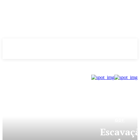
Evolução
NOTÌCIAS
GDF
Escavaç