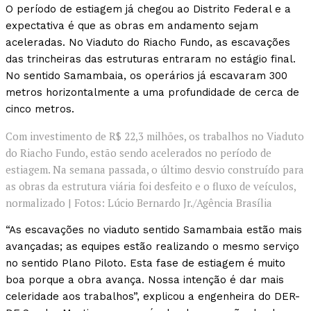
O período de estiagem já chegou ao Distrito Federal e a
expectativa é que as obras em andamento sejam
aceleradas. No Viaduto do Riacho Fundo, as escavações
das trincheiras das estruturas entraram no estágio final.
No sentido Samambaia, os operários já escavaram 300
metros horizontalmente a uma profundidade de cerca de
cinco metros.
Com investimento de R$ 22,3 milhões, os trabalhos no Viaduto
do Riacho Fundo, estão sendo acelerados no período de
estiagem. Na semana passada, o último desvio construído para
as obras da estrutura viária foi desfeito e o fluxo de veículos,
normalizado | Fotos: Lúcio Bernardo Jr./Agência Brasília
“As escavações no viaduto sentido Samambaia estão mais
avançadas; as equipes estão realizando o mesmo serviço
no sentido Plano Piloto. Esta fase de estiagem é muito
boa porque a obra avança. Nossa intenção é dar mais
celeridade aos trabalhos”, explicou a engenheira do DER-