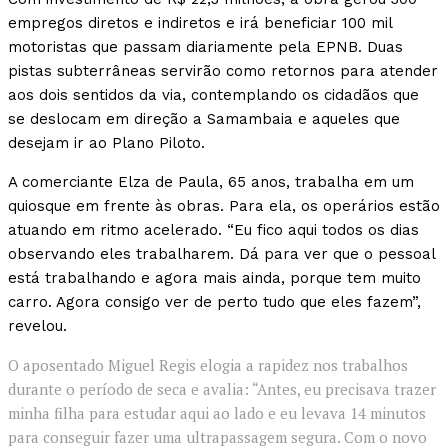
empregos diretos e indiretos e irá beneficiar 100 mil
motoristas que passam diariamente pela EPNB. Duas
pistas subterrâneas servirão como retornos para atender
aos dois sentidos da via, contemplando os cidadãos que
se deslocam em direção a Samambaia e aqueles que
desejam ir ao Plano Piloto.
A comerciante Elza de Paula, 65 anos, trabalha em um
quiosque em frente às obras. Para ela, os operários estão
atuando em ritmo acelerado. “Eu fico aqui todos os dias
observando eles trabalharem. Dá para ver que o pessoal
está trabalhando e agora mais ainda, porque tem muito
carro. Agora consigo ver de perto tudo que eles fazem”,
revelou.
O aposentado Miguel Regis elogia a rapidez nos trabalhos
durante o período de seca e avalia: “Antes, eu precisava trazer
minha filha para estudar aqui ao lado e eu levava 14 minutos
para conseguir fazer uma ultrapassagem segura. Com o novo