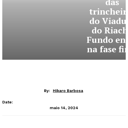
das
trincheir
do Viadu
do Riac
Fundo en
na fase fi
By:
Hikaro Barbosa
Date:
maio 14, 2024