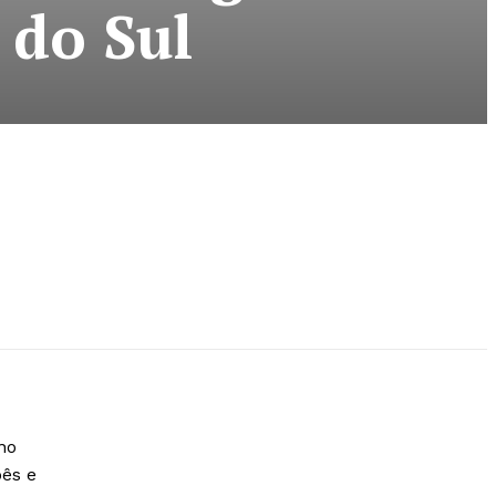
 do Sul
no
bês e