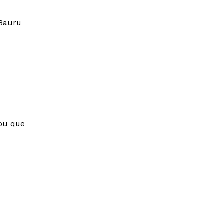
 Bauru
hou que