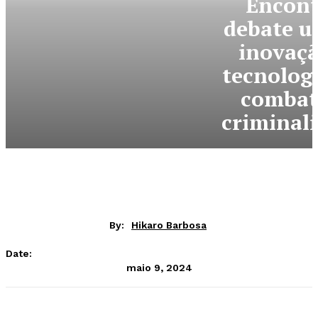
Encont
debate u
inovaçã
tecnolog
combat
criminal
By:
Hikaro Barbosa
Date:
maio 9, 2024