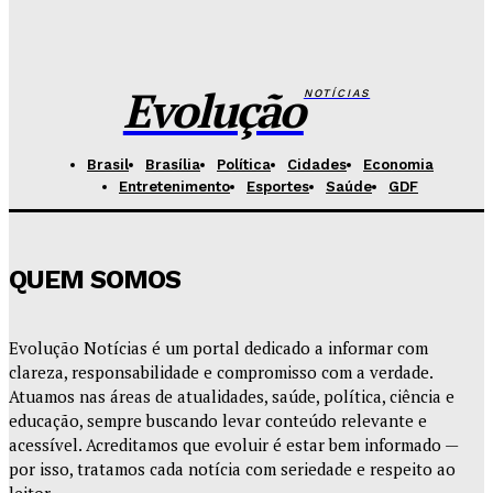
Fórum de Brasília ganha espaço voltado à mediação,
conciliação e justiça restaurativa
Redação Evolucao
-
Agosto 7, 2026
Evolução
NOTÍCIAS
Brasil
Brasília
Política
Cidades
Economia
Entretenimento
Esportes
Saúde
GDF
QUEM SOMOS
Evolução Notícias é um portal dedicado a informar com
clareza, responsabilidade e compromisso com a verdade.
Atuamos nas áreas de atualidades, saúde, política, ciência e
educação, sempre buscando levar conteúdo relevante e
acessível. Acreditamos que evoluir é estar bem informado —
por isso, tratamos cada notícia com seriedade e respeito ao