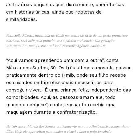
as histórias daquelas que, diariamente, unem forças
em histórias únicas, ainda que repletas de
similaridades.
Francielly Ribeiro, internada no Hmib por conta do risco de um parto prematuro
extremo, será mãe pela primeira vez e passou a vivenciar sua gestação
internada no Hmib | Fotos: Ualisson Noronha/Agência Saúde-DF
“Aqui vamos aprendendo uma com a outra”, conta
Márcia dos Santos, 30. Os três últimos anos ela passou
praticamente dentro do Hmib, onde seu filho recebe
os cuidados multiprofissionais necessários para
conseguir viver. “É uma criança feliz, independente das
comorbidades. Aqui, as pessoas amam ele, todo
mundo o conhece”, conta, enquanto recebia uma
maquiagem durante a confraternização.
Há três anos, Márcia dos Santos praticamente mora no Hmib onde acompanha o
filho. Hoje ela aproveitou para mudar o visual e doar o próprio cabelo