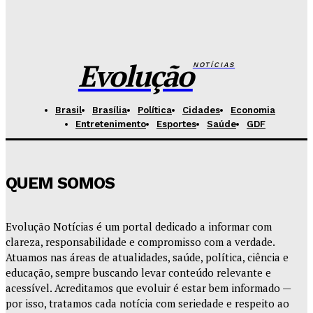
Fórum de Brasília ganha espaço voltado à mediação,
conciliação e justiça restaurativa
Redação Evolucao
-
Agosto 7, 2026
Evolução
NOTÍCIAS
Brasil
Brasília
Política
Cidades
Economia
Entretenimento
Esportes
Saúde
GDF
QUEM SOMOS
Evolução Notícias é um portal dedicado a informar com
clareza, responsabilidade e compromisso com a verdade.
Atuamos nas áreas de atualidades, saúde, política, ciência e
educação, sempre buscando levar conteúdo relevante e
acessível. Acreditamos que evoluir é estar bem informado —
por isso, tratamos cada notícia com seriedade e respeito ao