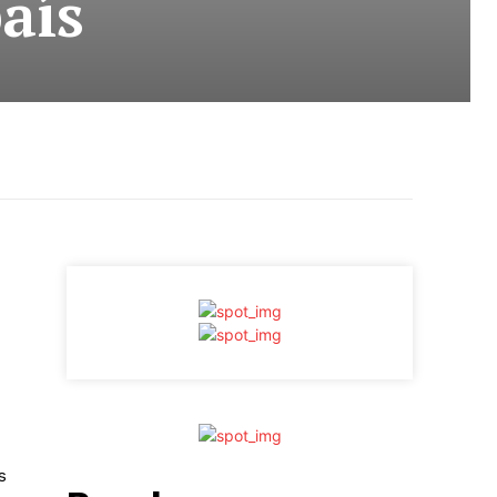
aís
s