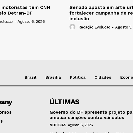
0 motoristas têm CNH
Senado aposta em arte ur
elo Detran-DF
fortalecer campanha de re
inclusão
volucao
-
Agosto 6, 2026
Redação Evolucao
-
Agosto 5,
Brasil
Brasília
Política
Cidades
Econ
any
ÚLTIMAS
omos
Governo do DF apresenta projeto pa
ampliar sanções contra vândalos
os
NOTÍCIAS
agosto 6, 2026