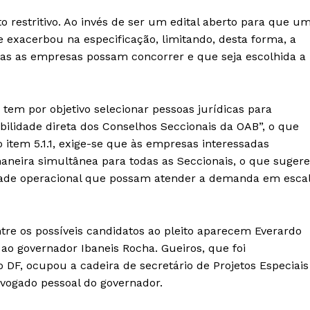
to restritivo. Ao invés de ser um edital aberto para que u
 exacerbou na especificação, limitando, desta forma, a
das as empresas possam concorrer e que seja escolhida a
tem por objetivo selecionar pessoas jurídicas para
ilidade direta dos Conselhos Seccionais da OAB”, o que
 item 5.1.1, exige-se que às empresas interessadas
neira simultânea para todas as Seccionais, o que sugere
dade operacional que possam atender a demanda em esca
tre os possíveis candidatos ao pleito aparecem Everardo
o governador Ibaneis Rocha. Gueiros, que foi
 DF, ocupou a cadeira de secretário de Projetos Especiais
dvogado pessoal do governador.