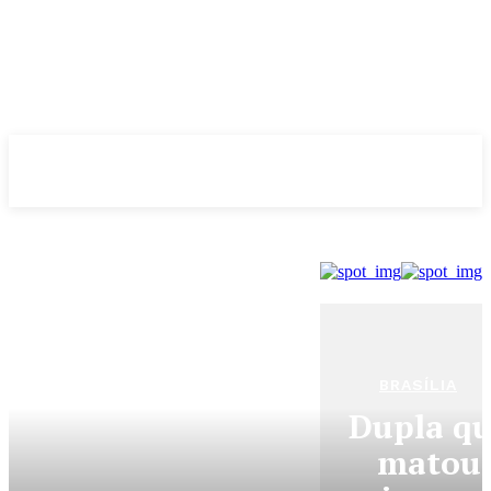
Evolução
NOTÌCIAS
BRASÍLIA
Dupla q
matou