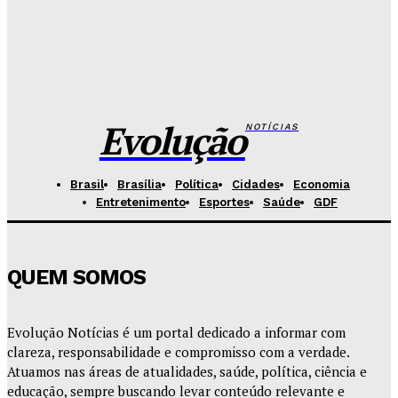
Redação Evolucao
-
Agosto 7, 2026
Fórum de Brasília ganha espaço voltado à mediação,
conciliação e justiça restaurativa
Redação Evolucao
-
Agosto 7, 2026
Evolução
NOTÍCIAS
Brasil
Brasília
Política
Cidades
Economia
Entretenimento
Esportes
Saúde
GDF
QUEM SOMOS
Evolução Notícias é um portal dedicado a informar com
clareza, responsabilidade e compromisso com a verdade.
Atuamos nas áreas de atualidades, saúde, política, ciência e
educação, sempre buscando levar conteúdo relevante e