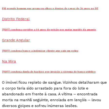
PM prende homem que arrancou olhos e dentes de rapaz de 26 anos no DF
Distrito Federal
TJDFT condena servidor a 14 anos de prisão por matar marido da amante
Grande Angular
TJDFT condena banco a indenizar cliente que caiu em golpe
Na Mira
TJDFT condena dupla de hackers por invasão a sistema de banco público
O imóvel ficou repleto de sangue. Vizinhos detalharam que
o corpo teria sido arrastado para fora do lote e
abandonado em frente à casa. A vítima – encontrada
morta na manhã seguinte, enrolada em lençóis – levou
diversos golpes e sofreu inúmeras lesões.