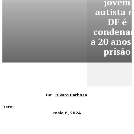
jovem
autista 
DF é
condena
a 20 anos
prisão
By:
Hikaro Barbosa
Date:
maio 6, 2024