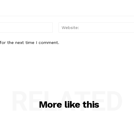
Email:*
for the next time I comment.
RELATED
More like this