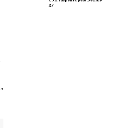
DF
a
mo