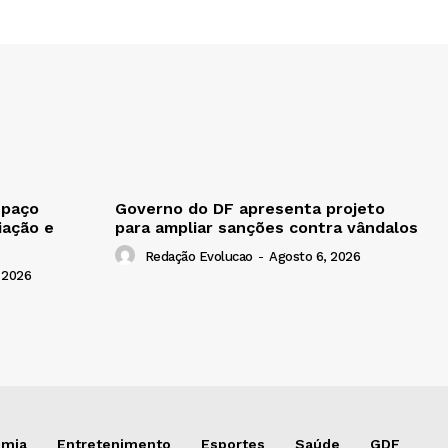
spaço
Governo do DF apresenta projeto
iação e
para ampliar sanções contra vândalos
Redação Evolucao
-
Agosto 6, 2026
 2026
omia
Entretenimento
Esportes
Saúde
GDF