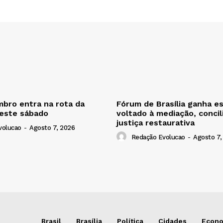
bro entra na rota da
Fórum de Brasília ganha e
neste sábado
voltado à mediação, concil
justiça restaurativa
volucao
-
Agosto 7, 2026
Redação Evolucao
-
Agosto 7,
Brasil
Brasília
Política
Cidades
Econ