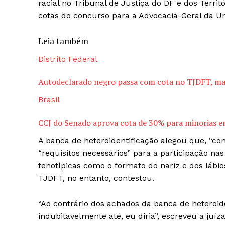
racial no Tribunal de Justiça do DF e dos Terri
cotas do concurso para a Advocacia-Geral da Un
Leia também
Distrito Federal
Autodeclarado negro passa com cota no TJDFT, ma
Brasil
CCJ do Senado aprova cota de 30% para minorias e
A banca de heteroidentificação alegou que, “com
“requisitos necessários” para a participação nas
fenotípicas como o formato do nariz e dos lábios
TJDFT, no entanto, contestou.
“Ao contrário dos achados da banca de heteroide
indubitavelmente até, eu diria”, escreveu a juí