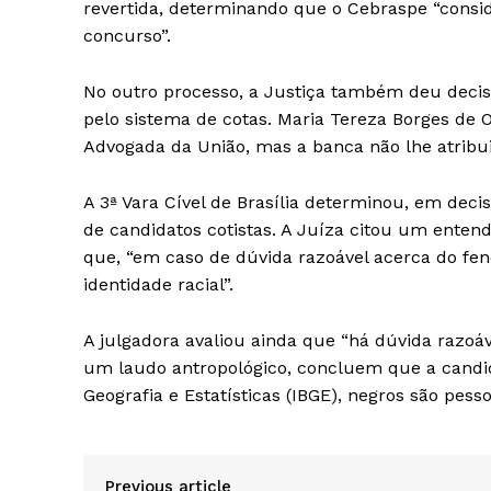
revertida, determinando que o Cebraspe “consid
concurso”.
No outro processo, a Justiça também deu decis
pelo sistema de cotas. Maria Tereza Borges de 
Advogada da União, mas a banca não lhe atribui
A 3ª Vara Cível de Brasília determinou, em deci
de candidatos cotistas. A Juíza citou um ente
que, “em caso de dúvida razoável acerca do fenó
identidade racial”.
A julgadora avaliou ainda que “há dúvida razoá
um laudo antropológico, concluem que a candida
Geografia e Estatísticas (IBGE), negros são pess
Previous article