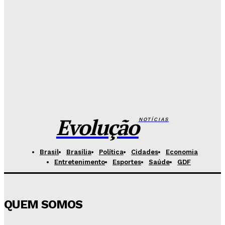
26 de Setembro entra na rota da vacinação neste
sábado
Redação Evolucao
-
Agosto 7, 2026
Fórum de Brasília ganha espaço voltado à mediação,
conciliação e justiça restaurativa
Redação Evolucao
-
Agosto 7, 2026
Evolução
NOTÍCIAS
Brasil
Brasília
Política
Cidades
Economia
Entretenimento
Esportes
Saúde
GDF
QUEM SOMOS