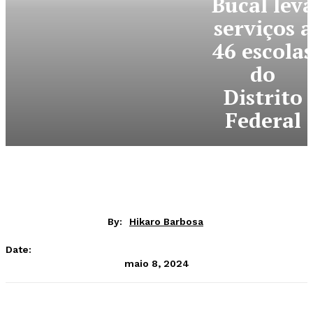
Bucal lev
serviços a
46 escolas
do
Distrito
Federal
By:
Hikaro Barbosa
Date:
maio 8, 2024