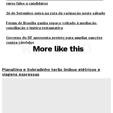
curso falso a candidatos
26 de Setembro entra na rota da vacinação neste sábado
Fórum de Brasília ganha espaço voltado à mediação,
conciliação e justiça restaurativa
Governo do DF apresenta projeto para ampliar sanções
contra vândalos
RELATED
More like this
Planaltina e Sobradinho terão ônibus elétricos e
viagens expressas
Redação Evolucao
-
Agosto 8, 2026
Criminosos usam nome do Hospital de Base para
vender curso falso a candidatos
Redação Evolucao
-
Agosto 7, 2026