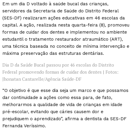
Em um dia D voltado à saúde bucal das crianças,
servidores da Secretaria de Saúde do Distrito Federal
(SES-DF) realizaram ações educativas em 46 escolas da
capital. A ação, realizada nesta quarta-feira (8), promoveu
formas de cuidar dos dentes e implementou no ambiente
estudantil o tratamento restaurador atraumático (ART),
uma técnica baseada no conceito de mínima intervenção e
máxima preservação das estruturas dentárias.
Dia D da Saúde Bucal passou por 46 escolas do Distrito
Federal promovendo formas de cuidar dos dentes | Fotos:
Jhonatan Cantarelle/Agência Saúde-DF
“O objetivo é que esse dia seja um marco e que possamos
dar continuidade a ações como essa para, de fato,
melhorarmos a qualidade de vida de crianças em idade
pré-escolar, evitando que cáries causem dor e
prejudiquem o aprendizado”, afirma a dentista da SES-DF
Fernanda Veríssimo.