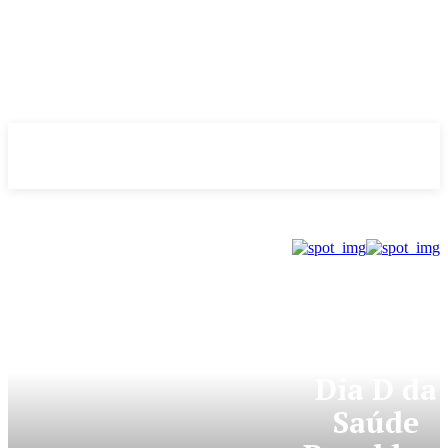
Evolução
NOTÌCIAS
GDF
Dia D da
Saúde