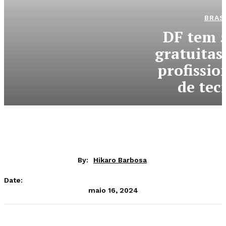
BRAS
DF tem 
gratuitas
profissio
de tec
By:
Hikaro Barbosa
Date:
maio 16, 2024