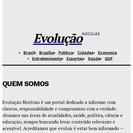
Fórum de Brasília ganha espaço voltado à mediação,
conciliação e justiça restaurativa
Redação Evolucao
-
Agosto 7, 2026
Evolução
NOTÍCIAS
Brasil
Brasília
Política
Cidades
Economia
Entretenimento
Esportes
Saúde
GDF
QUEM SOMOS
Evolução Notícias é um portal dedicado a informar com
clareza, responsabilidade e compromisso com a verdade.
Atuamos nas áreas de atualidades, saúde, política, ciência e
educação, sempre buscando levar conteúdo relevante e
acessível. Acreditamos que evoluir é estar bem informado —