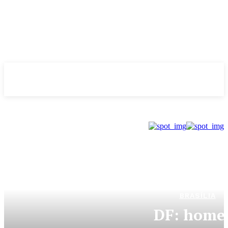
Evolução
NOTÌCIAS
BRASÍLIA
DF: home