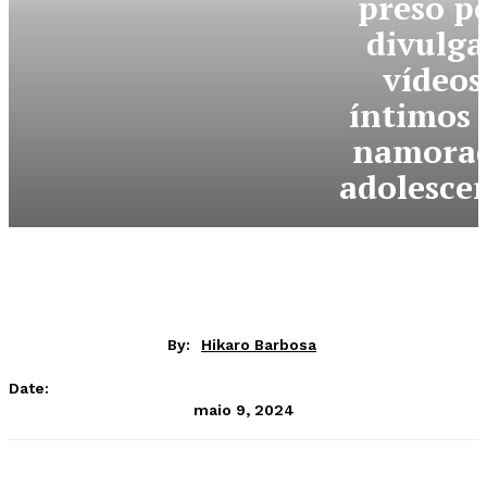
preso p
divulga
vídeos
íntimos 
namora
adolesce
By:
Hikaro Barbosa
Date:
maio 9, 2024