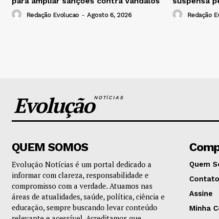
para ampliar sanções contra vândalos
suspensa p
Redação Evolucao
-
Agosto 6, 2026
Redação E
Evolução
NOTÍCIAS
QUEM SOMOS
Comp
Evolução Notícias é um portal dedicado a
Quem S
informar com clareza, responsabilidade e
Contat
compromisso com a verdade. Atuamos nas
Assine
áreas de atualidades, saúde, política, ciência e
educação, sempre buscando levar conteúdo
Minha C
relevante e acessível. Acreditamos que