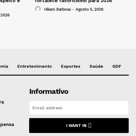
speito e
fortalece favoritismo para 2026
Hikaro Barbosa
-
Agosto 5, 2026
 2026
omia
Entretenimento
Esportes
Saúde
GDF
Informativo
ra
spensa
I WANT IN