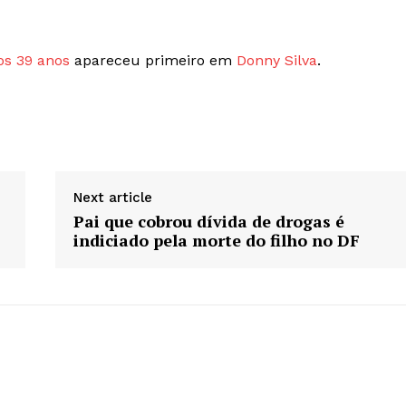
Company
os 39 anos
apareceu primeiro em
Donny Silva
.
Quem Somos
Contatos
Assine
Minha Conta
Next article
Pai que cobrou dívida de drogas é
indiciado pela morte do filho no DF
E NOW