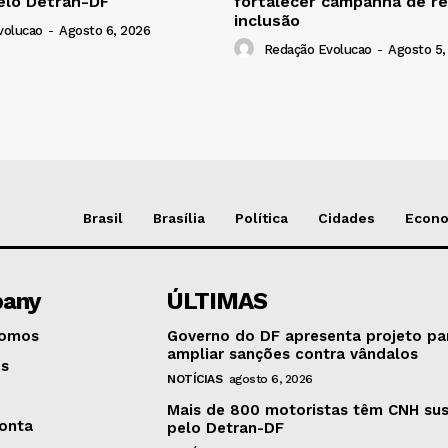
elo Detran-DF
fortalecer campanha de re
inclusão
volucao
-
Agosto 6, 2026
Redação Evolucao
-
Agosto 5,
Brasil
Brasília
Política
Cidades
Econ
any
ÚLTIMAS
omos
Governo do DF apresenta projeto pa
ampliar sanções contra vândalos
os
NOTÍCIAS
agosto 6, 2026
Mais de 800 motoristas têm CNH su
onta
pelo Detran-DF