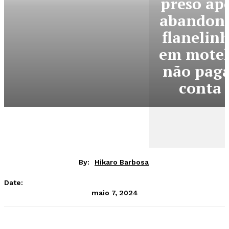
preso ap
abandon
flanelin
em motel
não pag
conta
By:
Hikaro Barbosa
Date:
maio 7, 2024