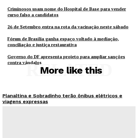
Criminosos usam nome do Hospital de Base para vender
curso falso a candidatos
26 de Setembro entra na rota da vacinação neste sábado
Fórum de Brasília ganha espaço voltado à mediação,
conciliação e justiça restaurativa
Governo do DF apresenta projeto para ampliar sanções
contra vândalos
RELATED
More like this
Planaltina e Sobradinho terão ônibus elétricos e
viagens expressas
Redação Evolucao
-
Agosto 8, 2026
Criminosos usam nome do Hospital de Base para
vender curso falso a candidatos