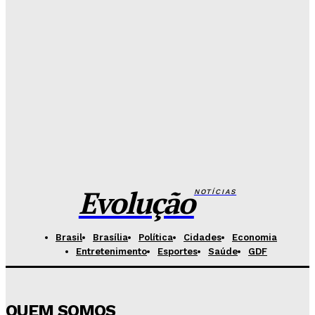
Redação Evolucao
-
Agosto 7, 2026
26 de Setembro entra na rota da vacinação neste
sábado
Redação Evolucao
-
Agosto 7, 2026
Fórum de Brasília ganha espaço voltado à mediação,
conciliação e justiça restaurativa
Redação Evolucao
-
Agosto 7, 2026
Evolução
NOTÍCIAS
Brasil
Brasília
Política
Cidades
Economia
Entretenimento
Esportes
Saúde
GDF
QUEM SOMOS