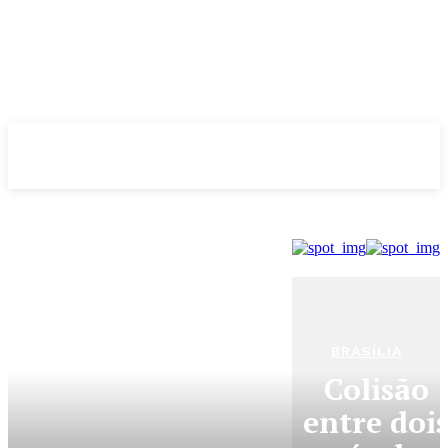
Evolução
NOTÌCIAS
BRASÍLIA
Colisão
entre doi