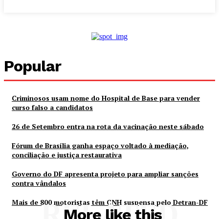
Popular
Criminosos usam nome do Hospital de Base para vender
curso falso a candidatos
26 de Setembro entra na rota da vacinação neste sábado
Fórum de Brasília ganha espaço voltado à mediação,
conciliação e justiça restaurativa
Governo do DF apresenta projeto para ampliar sanções
contra vândalos
Mais de 800 motoristas têm CNH suspensa pelo Detran-DF
RELATED
More like this