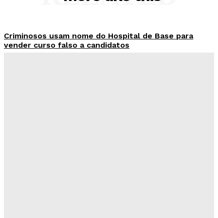
Criminosos usam nome do Hospital de Base para
vender curso falso a candidatos
Redação Evolucao
-
Agosto 7, 2026
26 de Setembro entra na rota da vacinação neste
sábado
Redação Evolucao
-
Agosto 7, 2026
Fórum de Brasília ganha espaço voltado à mediação,
conciliação e justiça restaurativa
Redação Evolucao
-
Agosto 7, 2026
Governo do DF apresenta projeto para ampliar
sanções contra vândalos