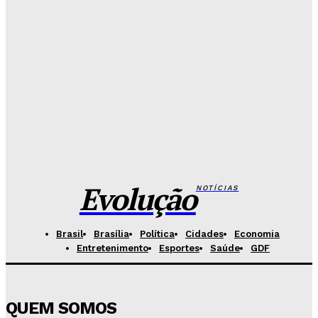
Hikaro Barbosa
-
Agosto 5, 2026
Campanha mobiliza DF para fortalecer aleitamento
materno e ampliar rede de apoio
Redação Evolucao
-
Agosto 5, 2026
Base Aérea recebe evento gratuito com exposição
de aeronaves e equipamentos da FAB
Redação Evolucao
-
Agosto 5, 2026
Evolução
NOTÍCIAS
Brasil
Brasília
Política
Cidades
Economia
Entretenimento
Esportes
Saúde
GDF
QUEM SOMOS