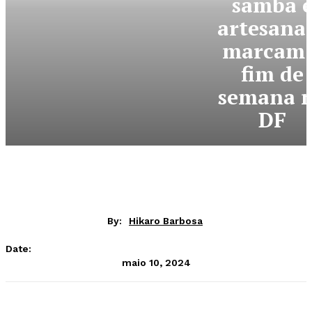
samba 
artesana
marcam 
fim de
semana 
DF
By:
Hikaro Barbosa
Date:
maio 10, 2024