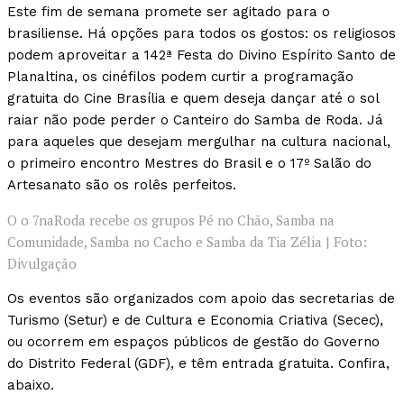
Este fim de semana promete ser agitado para o
brasiliense. Há opções para todos os gostos: os religiosos
podem aproveitar a 142ª Festa do Divino Espírito Santo de
Planaltina, os cinéfilos podem curtir a programação
gratuita do Cine Brasília e quem deseja dançar até o sol
raiar não pode perder o Canteiro do Samba de Roda. Já
para aqueles que desejam mergulhar na cultura nacional,
o primeiro encontro Mestres do Brasil e o 17º Salão do
Artesanato são os rolês perfeitos.
O o 7naRoda recebe os grupos Pé no Chão, Samba na
Comunidade, Samba no Cacho e Samba da Tia Zélia | Foto:
Divulgação
Os eventos são organizados com apoio das secretarias de
Turismo (Setur) e de Cultura e Economia Criativa (Secec),
ou ocorrem em espaços públicos de gestão do Governo
do Distrito Federal (GDF), e têm entrada gratuita. Confira,
abaixo.