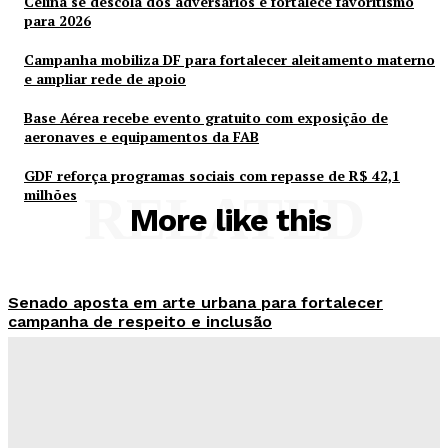
Celina se descola dos adversários e fortalece favoritismo
para 2026
Campanha mobiliza DF para fortalecer aleitamento materno
e ampliar rede de apoio
Base Aérea recebe evento gratuito com exposição de
aeronaves e equipamentos da FAB
GDF reforça programas sociais com repasse de R$ 42,1
milhões
RELATED
More like this
Senado aposta em arte urbana para fortalecer
campanha de respeito e inclusão
Redação Evolucao
-
Agosto 5, 2026
Celina se descola dos adversários e fortalece
favoritismo para 2026