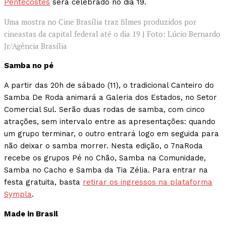
Pentecostes
será celebrado no dia 19.
Uma mostra no Cine Brasília traz filmes produzidos por
cineastas da capital federal até o dia 19 | Foto: Lúcio Bernardo
Jr/Agência Brasília
Samba no pé
A partir das 20h de sábado (11), o tradicional Canteiro do
Samba De Roda animará a Galeria dos Estados, no Setor
Comercial Sul. Serão duas rodas de samba, com cinco
atrações, sem intervalo entre as apresentações: quando
um grupo terminar, o outro entrará logo em seguida para
não deixar o samba morrer. Nesta edição, o 7naRoda
recebe os grupos Pé no Chão, Samba na Comunidade,
Samba no Cacho e Samba da Tia Zélia. Para entrar na
festa gratuita, basta
retirar os ingressos na plataforma
Sympla
.
Made in Brasil