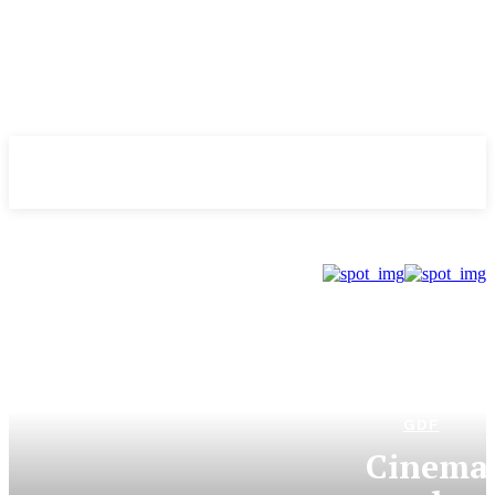
Evolução
NOTÌCIAS
GDF
Cinema