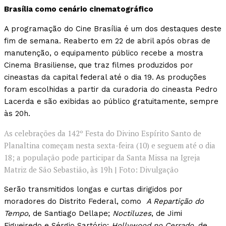
Brasília como cenário cinematográfico
A programação do Cine Brasília é um dos destaques deste
fim de semana. Reaberto em 22 de abril após obras de
manutenção, o equipamento público recebe a mostra
Cinema Brasiliense, que traz filmes produzidos por
cineastas da capital federal até o dia 19. As produções
foram escolhidas a partir da curadoria do cineasta Pedro
Lacerda e são exibidas ao público gratuitamente, sempre
às 20h.
As celebrações da 142º Festa do Divino Espírito Santo de
Planaltina começam nesta sexta-feira (10) e seguem até o dia
18; a população pode participar da Santa Missa na Igreja
Matriz de São Sebastião, às 19h | Foto: Divulgação
Serão transmitidos longas e curtas dirigidos por
moradores do Distrito Federal, como
A Repartição do
Tempo
, de Santiago Dellape;
Noctiluzes
, de Jimi
Figueiredo e Sérgio Sartório;
Hollywood no Cerrado,
de