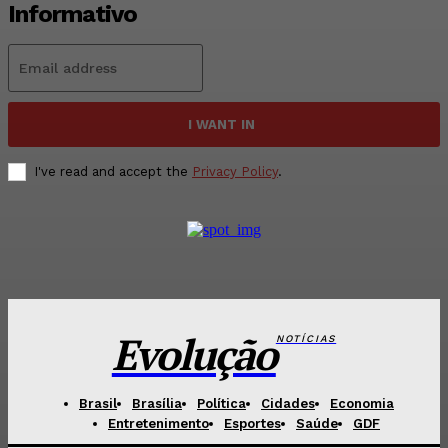
Informativo
I WANT IN
I've read and accept the
Privacy Policy
.
Evolução
NOTÍCIAS
Brasil
Brasília
Política
Cidades
Economia
Entretenimento
Esportes
Saúde
GDF