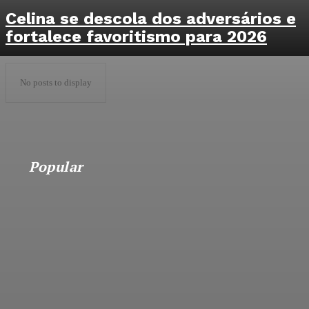
Celina se descola dos adversários e
fortalece favoritismo para 2026
No posts to display
Popular