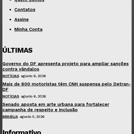
Contatos
Assine
Minha Conta
ÚLTIMAS
Governo do DF apresenta projeto para ampliar sanções
contra vândalos
NOTÍCIAS
agosto 6, 2026
Mais de 800 motoristas têm CNH suspensa pelo Detran-
DF
NOTÍCIAS
agosto 6, 2026
Senado aposta em arte urbana para fortalecer
campanha de respeito e inclusão
BRASÍLIA
agosto 5, 2026
Informativo