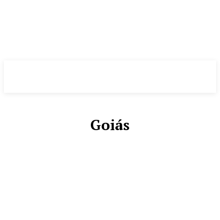
Evolução
NOTÌCIAS
Goiás
AGENDA CULTURAL
BRASIL
BRASÍLIA
CIDADES
COMUNICAÇÃO
DÉLIO ANDRADE