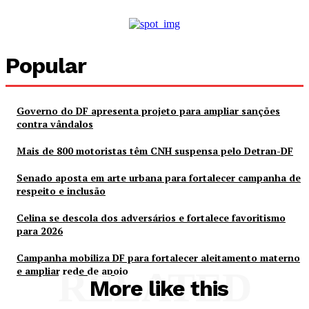
Popular
Governo do DF apresenta projeto para ampliar sanções
contra vândalos
Mais de 800 motoristas têm CNH suspensa pelo Detran-DF
Senado aposta em arte urbana para fortalecer campanha de
respeito e inclusão
Celina se descola dos adversários e fortalece favoritismo
para 2026
Campanha mobiliza DF para fortalecer aleitamento materno
e ampliar rede de apoio
RELATED
More like this