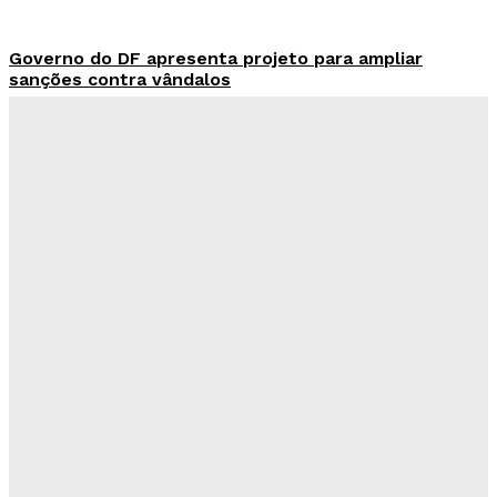
Governo do DF apresenta projeto para ampliar
sanções contra vândalos
Redação Evolucao
-
Agosto 6, 2026
Mais de 800 motoristas têm CNH suspensa pelo
Detran-DF
Redação Evolucao
-
Agosto 6, 2026
Senado aposta em arte urbana para fortalecer
campanha de respeito e inclusão
Redação Evolucao
-
Agosto 5, 2026
Celina se descola dos adversários e fortalece
favoritismo para 2026
Hikaro Barbosa
-
Agosto 5, 2026