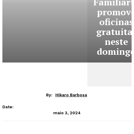
Familiar
promov
oficinas
gratuita
neste
doming
By:
Hikaro Barbosa
Date:
maio 3, 2024