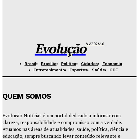
Redação Evolucao
-
Agosto 7, 2026
Governo do DF apresenta projeto para ampliar
sanções contra vândalos
Redação Evolucao
-
Agosto 6, 2026
Evolução
NOTÍCIAS
Brasil
Brasília
Política
Cidades
Economia
Entretenimento
Esportes
Saúde
GDF
QUEM SOMOS
Evolução Notícias é um portal dedicado a informar com
clareza, responsabilidade e compromisso com a verdade.
Atuamos nas áreas de atualidades, saúde, política, ciência e
educação, sempre buscando levar conteúdo relevante e