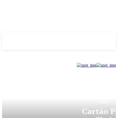
Evolução
NOTÌCIAS
GDF
Cartão P