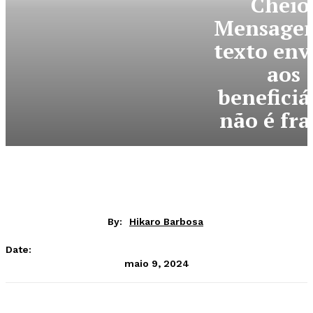
Cheio
Mensage
texto env
aos
beneficiá
não é fr
By:
Hikaro Barbosa
Date:
maio 9, 2024