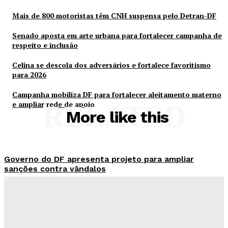
Mais de 800 motoristas têm CNH suspensa pelo Detran-DF
Senado aposta em arte urbana para fortalecer campanha de
respeito e inclusão
Celina se descola dos adversários e fortalece favoritismo
para 2026
Campanha mobiliza DF para fortalecer aleitamento materno
e ampliar rede de apoio
RELATED
More like this
Governo do DF apresenta projeto para ampliar
sanções contra vândalos
Redação Evolucao
-
Agosto 6, 2026
Mais de 800 motoristas têm CNH suspensa pelo
Detran-DF