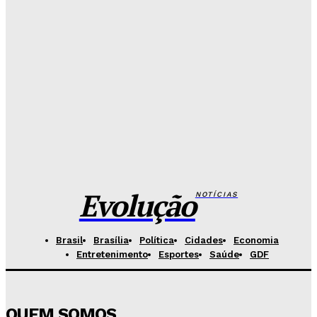
Redação Evolucao
-
Agosto 6, 2026
Senado aposta em arte urbana para fortalecer
campanha de respeito e inclusão
Redação Evolucao
-
Agosto 5, 2026
Celina se descola dos adversários e fortalece
favoritismo para 2026
Hikaro Barbosa
-
Agosto 5, 2026
Evolução
NOTÍCIAS
Brasil
Brasília
Política
Cidades
Economia
Entretenimento
Esportes
Saúde
GDF
QUEM SOMOS