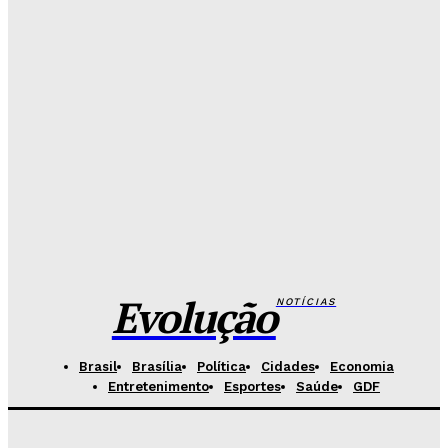
Celina se descola dos adversários e fortalece
favoritismo para 2026
Hikaro Barbosa
-
Agosto 5, 2026
Campanha mobiliza DF para fortalecer aleitamento
materno e ampliar rede de apoio
Redação Evolucao
-
Agosto 5, 2026
Base Aérea recebe evento gratuito com exposição
de aeronaves e equipamentos da FAB
Redação Evolucao
-
Agosto 5, 2026
Evolução
NOTÍCIAS
Brasil
Brasília
Política
Cidades
Economia
Entretenimento
Esportes
Saúde
GDF