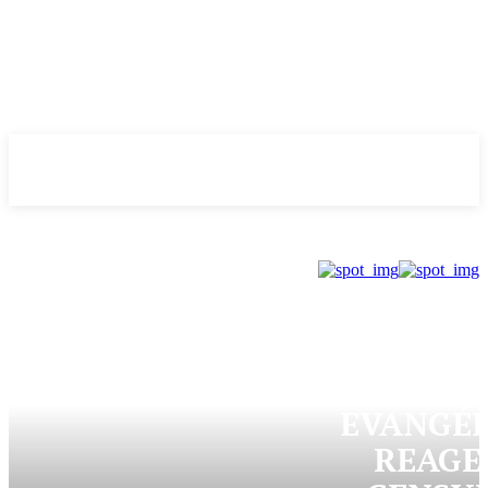
Evolução
NOTÌCIAS
DONNY SILV
BANCA
EVANGÉL
REAGE