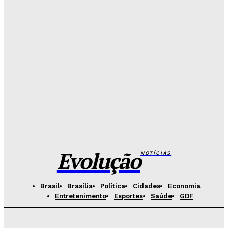
Mais de 800 motoristas têm CNH suspensa pelo
Detran-DF
Redação Evolucao
-
Agosto 6, 2026
Senado aposta em arte urbana para fortalecer
campanha de respeito e inclusão
Redação Evolucao
-
Agosto 5, 2026
Celina se descola dos adversários e fortalece
favoritismo para 2026
Hikaro Barbosa
-
Agosto 5, 2026
Evolução
NOTÍCIAS
Brasil
Brasília
Política
Cidades
Economia
Entretenimento
Esportes
Saúde
GDF