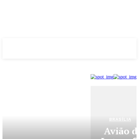
Evolução
NOTÌCIAS
BRASÍLIA
Avião d