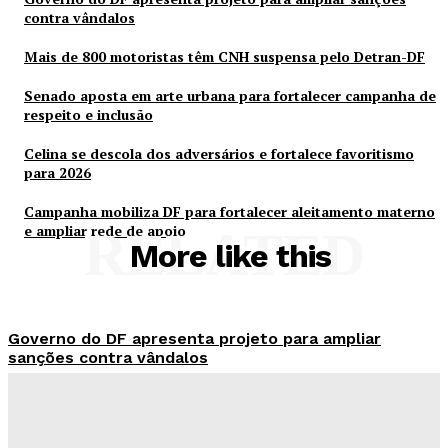
contra vândalos
Mais de 800 motoristas têm CNH suspensa pelo Detran-DF
Senado aposta em arte urbana para fortalecer campanha de
respeito e inclusão
Celina se descola dos adversários e fortalece favoritismo
para 2026
Campanha mobiliza DF para fortalecer aleitamento materno
e ampliar rede de apoio
RELATED
More like this
Governo do DF apresenta projeto para ampliar
sanções contra vândalos
Redação Evolucao
-
Agosto 6, 2026