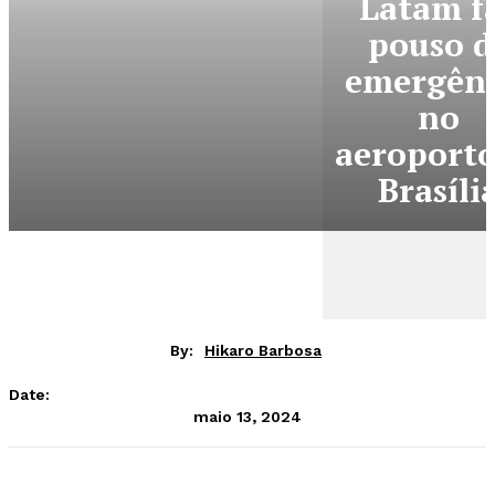
Latam f
pouso d
emergênc
no
aeroporto
Brasíli
By:
Hikaro Barbosa
Date:
maio 13, 2024