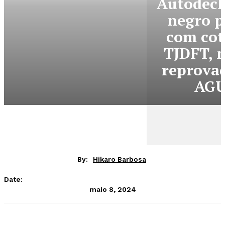
Autodecl
negro p
com cot
TJDFT, 
reprova
AG
By:
Hikaro Barbosa
Date:
maio 8, 2024