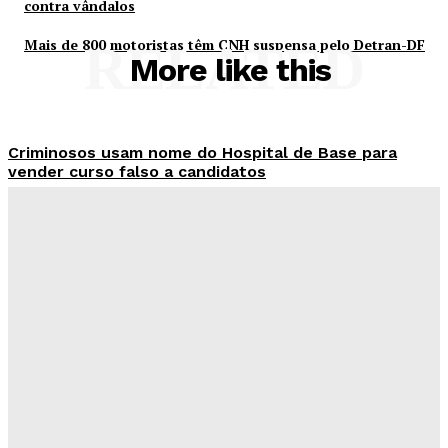
contra vândalos
Mais de 800 motoristas têm CNH suspensa pelo Detran-DF
RELATED
More like this
Criminosos usam nome do Hospital de Base para
vender curso falso a candidatos
Redação Evolucao
-
Agosto 7, 2026
26 de Setembro entra na rota da vacinação neste
sábado
Redação Evolucao
-
Agosto 7, 2026
Fórum de Brasília ganha espaço voltado à mediação,
conciliação e justiça restaurativa
Redação Evolucao
-
Agosto 7, 2026