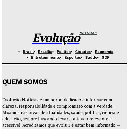
Governo do DF apresenta projeto para ampliar
sanções contra vândalos
Redação Evolucao
-
Agosto 6, 2026
Evolução
NOTÍCIAS
Brasil
Brasília
Política
Cidades
Economia
Entretenimento
Esportes
Saúde
GDF
QUEM SOMOS
Evolução Notícias é um portal dedicado a informar com
clareza, responsabilidade e compromisso com a verdade.
Atuamos nas áreas de atualidades, saúde, política, ciência e
educação, sempre buscando levar conteúdo relevante e
acessível. Acreditamos que evoluir é estar bem informado —