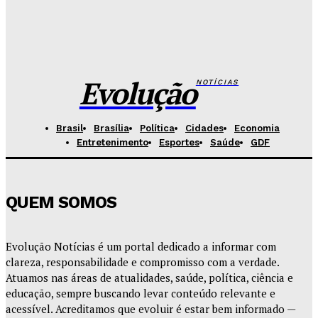
Fórum de Brasília ganha espaço voltado à mediação,
conciliação e justiça restaurativa
Redação Evolucao
-
Agosto 7, 2026
Evolução
NOTÍCIAS
Brasil
Brasília
Política
Cidades
Economia
Entretenimento
Esportes
Saúde
GDF
QUEM SOMOS
Evolução Notícias é um portal dedicado a informar com
clareza, responsabilidade e compromisso com a verdade.
Atuamos nas áreas de atualidades, saúde, política, ciência e
educação, sempre buscando levar conteúdo relevante e
acessível. Acreditamos que evoluir é estar bem informado —