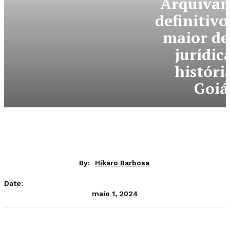
Arquiva
definitivo
maior de
jurídic
históri
Goiá
By:
Hikaro Barbosa
Date:
maio 1, 2024