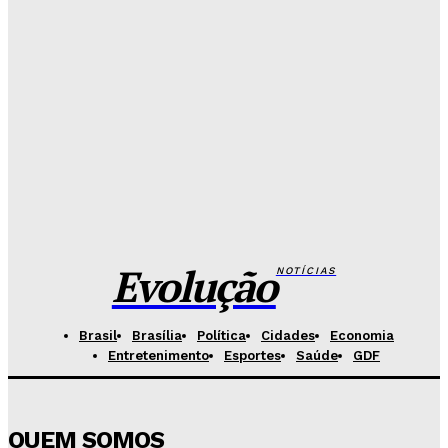
Redação Evolucao
-
Agosto 7, 2026
Fórum de Brasília ganha espaço voltado à mediação,
conciliação e justiça restaurativa
Redação Evolucao
-
Agosto 7, 2026
Governo do DF apresenta projeto para ampliar
sanções contra vândalos
Redação Evolucao
-
Agosto 6, 2026
Evolução
NOTÍCIAS
Brasil
Brasília
Política
Cidades
Economia
Entretenimento
Esportes
Saúde
GDF
QUEM SOMOS