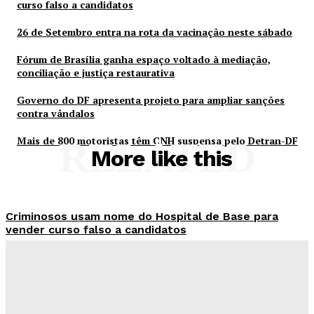
curso falso a candidatos
26 de Setembro entra na rota da vacinação neste sábado
Fórum de Brasília ganha espaço voltado à mediação,
conciliação e justiça restaurativa
Governo do DF apresenta projeto para ampliar sanções
contra vândalos
Mais de 800 motoristas têm CNH suspensa pelo Detran-DF
RELATED
More like this
Criminosos usam nome do Hospital de Base para
vender curso falso a candidatos
Redação Evolucao
-
Agosto 7, 2026
26 de Setembro entra na rota da vacinação neste
sábado