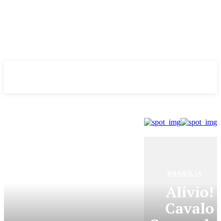
Evolução
NOTÌCIAS
BRASÍLIA
Alívio!
Cavalo