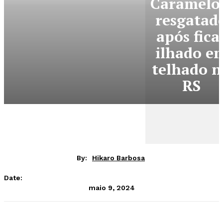
Caramelo
resgatad
após fica
ilhado e
telhado n
RS
By:
Hikaro Barbosa
Date:
maio 9, 2024