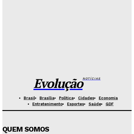
Redação Evolucao
-
Agosto 6, 2026
Senado aposta em arte urbana para fortalecer
campanha de respeito e inclusão
Redação Evolucao
-
Agosto 5, 2026
Celina se descola dos adversários e fortalece
favoritismo para 2026
Hikaro Barbosa
-
Agosto 5, 2026
Evolução
NOTÍCIAS
Brasil
Brasília
Política
Cidades
Economia
Entretenimento
Esportes
Saúde
GDF
QUEM SOMOS