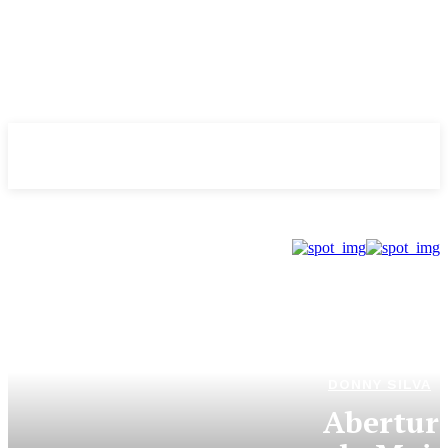
Evolução
NOTÌCIAS
DONNY SILVA
Abertur