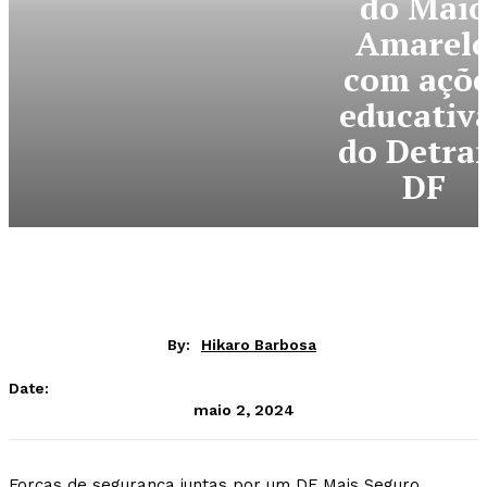
do Mai
Amarel
com açõe
educativ
do Detra
DF
By:
Hikaro Barbosa
Date:
maio 2, 2024
Forças de segurança juntas por um DF Mais Seguro