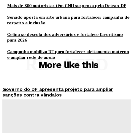
Mais de 800 motoristas têm CNH suspensa pelo Detran-DF
Senado aposta em arte urbana para fortalecer campanha de
respeito e inclusão
Celina se descola dos adversários e fortalece favoritismo
para 2026
Campanha mobiliza DF para fortalecer aleitamento materno
e ampliar rede de apoio
RELATED
More like this
Governo do DF apresenta projeto para ampliar
sanções contra vândalos
Redação Evolucao
-
Agosto 6, 2026
Mais de 800 motoristas têm CNH suspensa pelo
Detran-DF