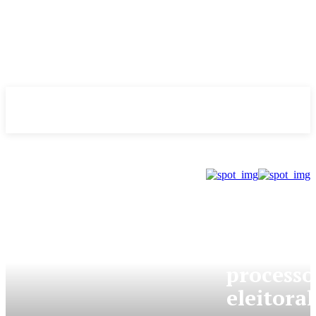
Evolução
NOTÌCIAS
GDF
Aberto
processo
eleitoral