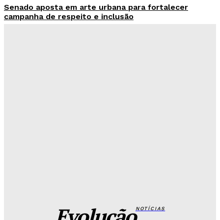
Senado aposta em arte urbana para fortalecer
campanha de respeito e inclusão
Redação Evolucao
-
Agosto 5, 2026
Celina se descola dos adversários e fortalece
favoritismo para 2026
Hikaro Barbosa
-
Agosto 5, 2026
Campanha mobiliza DF para fortalecer aleitamento
materno e ampliar rede de apoio
Redação Evolucao
-
Agosto 5, 2026
Base Aérea recebe evento gratuito com exposição
de aeronaves e equipamentos da FAB
Redação Evolucao
-
Agosto 5, 2026
Evolução
NOTÍCIAS