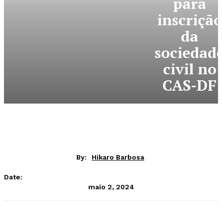
para
inscriçã
da
sociedad
civil no
CAS-DF
By:
Hikaro Barbosa
Date:
maio 2, 2024