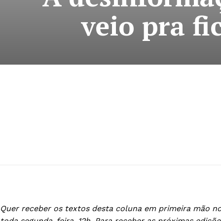
veio pra f
Quer receber os textos desta coluna em primeira mão no
toda segunda-feira, 12h. Para receber as próximas ediçõe