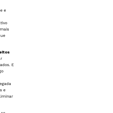
de e
tivo
 mais
que
eitos
ar
ados. E
go
hegada
s e
liminar
 se