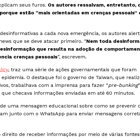
xplicam seus furos.
Os autores ressalvam, entretanto, 
 porque estão “mais orientadas em crenças pessoais” 
desinformativas a cada nova emergência, os autores aler
 news que se deve atacar primeiro. “
Nem toda desinform
 a desinformação que resulta na adoção de comportame
encia crenças pessoais
”, escrevem.
licy
, traz uma série de ações governamentais que foram
a epidemia. O destaque foi o governo de Taiwan, que reali
tivos, trabalhava com a imprensa para fazer “
pre-bunking
ico que checava informações enviadas em até 60 minutos.
as de uma mensagem educacional sobre como se prevenir c
lharam junto com o WhatsApp para enviar mensagens corret
direito de receber informações por meio de várias fontes