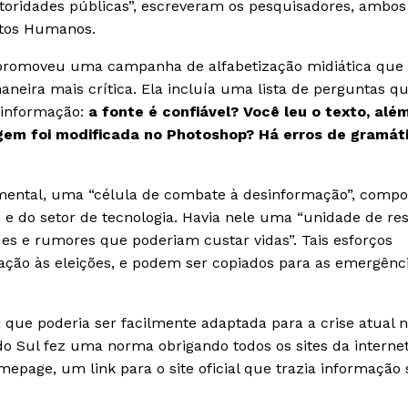
utoridades públicas”, escreveram os pesquisadores, ambos
eitos Humanos.
 promoveu uma campanha de alfabetização midiática que
aneira mais crítica. Ela incluía uma lista de perguntas q
 informação:
a fonte é confiável? Você leu o texto, alé
agem foi modificada no Photoshop? Há erros de gramát
mental, uma “célula de combate à desinformação”, compo
a e do setor de tecnologia. Havia nele uma “unidade de re
des e rumores que poderiam custar vidas”. Tais esforços
elação às eleições, e podem ser copiados para as emergênc
, que poderia ser facilmente adaptada para a crise atual n
do Sul fez uma norma obrigando todos os sites da interne
epage, um link para o site oficial que trazia informação 