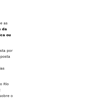
ue as
m da
ica ou
sta por
sposta
ias
o Rio
t
sobre o