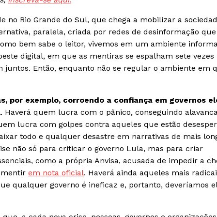
de no Rio Grande do Sul, que chega a mobilizar a socieda
ernativa, paralela, criada por redes de desinformação que
Como bem sabe o leitor, vivemos em um ambiente informa
oeste digital, em que as mentiras se espalham sete vezes
 juntos. Então, enquanto não se regular o ambiente em 
, por exemplo, corroendo a confiança em governos el
l
. Haverá quem lucra com o pânico, conseguindo alavanc
uem lucra com golpes contra aqueles que estão desesper
ixar todo e qualquer desastre em narrativas de mais lon
se não só para criticar o governo Lula, mas para criar
ssenciais, como a própria Anvisa, acusada de impedir a c
smentir
em nota oficial
. Haverá ainda aqueles mais radicai
 que qualquer governo é ineficaz e, portanto, deveríamos e
que, a cada nova crise, pessoas, governos e organizações