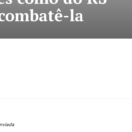
 combatê-la
nviada