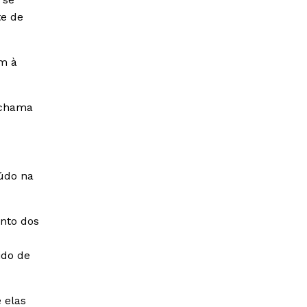
te de
am à
 chama
údo na
ento dos
ido de
 elas