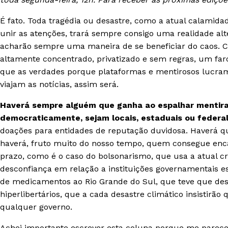
É fato. Toda tragédia ou desastre, como a atual calamida
unir as atenções, trará sempre consigo uma realidade alt
acharão sempre uma maneira de se beneficiar do caos. 
altamente concentrado, privatizado e sem regras, um far
que as verdades porque plataformas e mentirosos lucram
viajam as notícias, assim será.
Haverá sempre alguém que ganha ao espalhar mentiras
democraticamente, sejam locais, estaduais ou federa
doações para entidades de reputação duvidosa. Haverá q
haverá, fruto muito do nosso tempo, quem consegue enca
prazo, como é o caso do bolsonarismo, que usa a atual cri
desconfiança em relação a instituições governamentais e
de medicamentos ao Rio Grande do Sul, que teve que de
hiperlibertários, que a cada desastre climático insistirão
qualquer governo.
Achei importante escrever esta coluna porque me parece 