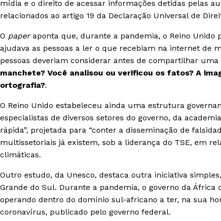
mídia e o direito de acessar informações detidas pelas a
relacionados ao artigo 19 da Declaração Universal de Dir
O
paper
aponta que, durante a pandemia, o Reino Unido
ajudava as pessoas a ler o que recebiam na internet de m
pessoas deveriam considerar antes de compartilhar uma
manchete? Você analisou ou verificou os fatos? A im
ortografia?
.
O Reino Unido estabeleceu ainda uma estrutura governa
especialistas de diversos setores do governo, da academi
rápida”, projetada para “conter a disseminação de falsida
multissetoriais já existem, sob a liderança do TSE, em r
climáticas.
Outro estudo, da Unesco, destaca outra iniciativa simples
Grande do Sul. Durante a pandemia, o governo da África 
operando dentro do domínio sul-africano a ter, na sua hom
coronavírus, publicado pelo governo federal.