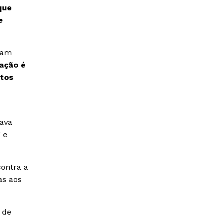
que
e
tam
ação é
ntos
zava
” e
ontra a
as aos
 de